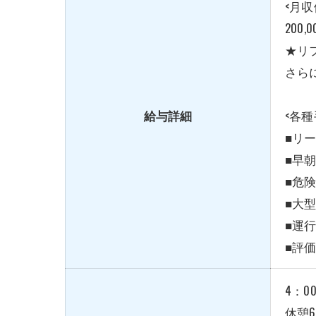
<月収
200
★リ
さら
給与詳細
<各種
■リ
■早
■危
■大
■運
■評
4：0
休憩6