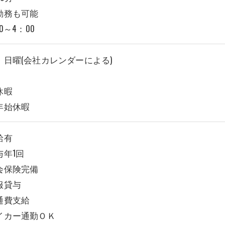
勤務も可能
30～4：00
・日曜(会社カレンダーによる)
休暇
年始休暇
給有
与年1回
会保険完備
服貸与
通費支給
イカー通勤ＯＫ