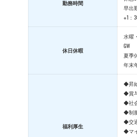
勤務時間
早出
※1：
水曜
GW
休日休暇
夏季
年末
◆昇
◆賞
◆社
◆制
◆交
福利厚生
◆マ