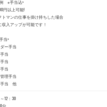
例 ※手当込>
,000円以上可能!
フトマンの仕事を掛け持ちした場合
に収入アップが可能です！
手当>
ーダー手当
朝手当
険手当
型手当
行管理手当
価手当 他
0～12：30
0分