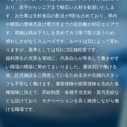
おり、若手からシニアまで幅広い人材を歓迎いたしま
す。お仕事は生鮮食品の配送が9割を占めており、県内
や隣県の豊橋市及び豊川市までの近距離が対応エリアで
す。荷物は積み下ろしを含めてカゴ車で取り扱うため、
煩わしさがなくスムーズです。ルートは日によって変わ
りますが、基準としては1日に3店舗程度です。
福利厚生の充実を筆頭に、代表自らが率先して働きやす
い職場の構築に努めてまいりました。週休2日で働ける
他、託児施設をご用意しているため主夫や主婦のスタッ
フも不安なく働けます。傷害保険や損害保険を含めた各
種保険に加えて、昇給制度・各種手当支給・賞与支給な
ども設けており、モチベーションを高く維持しながら働
ける職場です。