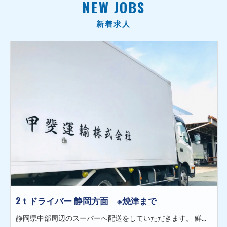
NEW JOBS
新着求人
2ｔドライバー 静岡方面 ※焼津まで
静岡県中部周辺のスーパーへ配送をしていただきます。 鮮魚や冷凍魚など1ケース10kgの物が中心です。 配送先は固定ルートなので、経験を積んでいく内に覚えられます。 ＜具体的には…＞ トラック：2tトラック※AT車あり、 全車バックカメラ付き 荷物：鮮魚や冷凍魚など（1ケース10kgの物が中心です） 積み下ろし：手積み手降ろし 配送先：1日3件：焼津市周辺の大手スーパー ＜未経験でも安心の研修制度＞ 最初の1～2週間は先輩の運転するトラックの助手席で仕事の流れを覚えます。 1ヶ月くらいかけて商品の種類や配送ルート・運転の仕方を覚え、先輩と本人の両者が大丈夫となったら1人で仕事をしていただきます。 ★希望の方は研修期間延長もOK ＜業績好調！増員募集！＞ 2017年4月にスタートした運送会社です。 仕事量が安定しているため、コロナ禍でもドンドン正社員採用を続けております！ 安定した企業で長く働きたい方は、ぜひ甲斐運輸へお越しください！ ☆正社員募集☆