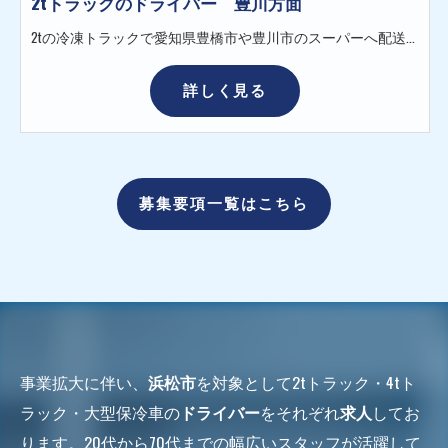
2tトラックのドライバー 豊川方面
2tの冷凍トラックで愛知県豊橋市や豊川市のスーパーへ配送をしていただきます。 トラック：2t冷凍車（AT車あり） 全車バックカメラ付き 荷物：鮮魚や冷凍魚など（1ケース10kgの物が中心です） 積み下ろし：手積み手下ろしですが、軽い物多いので女性でも簡単にこなせます 配送先：豊橋市・豊川市の大手スーパー 配送件数：1日6～7件 ★荷物は鮮魚や冷凍魚など段ボールや発泡スチロールに入っているので運びやすく、1ケース10kgくらいの物が中心です。 ★配送先は道が覚えやすく、いつも同じスーパーへの配送になります。 ★11時位に終わることも多く、早上がりOKです。 ★リフトマンの仕事を掛け持ちすれば、さらに収入アップも可能です。 ＜未経験でも安心の研修制度＞ 最初の1～2週間は先輩の運転するトラックの助手席で仕事の流れを覚えます。 1ヶ月くらいかけて商品の種類や配送ルート・運転の仕方を覚え、先輩と本人の両者が大丈夫となったら1人で仕事をしていただきます。（希望の方は研修期間延長もOK）
詳しく見る
募集要項一覧はこちら
事業拡大に伴い、
浜松市
を対象として2tトラック・4tト
ラック・大型保冷車の
ドライバー
をそれぞれ
求人
してお
ります。20代から70代までの幅広いスタッフが活躍して