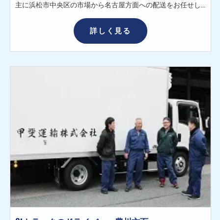
主に浜松市中央区の市場から名古屋方面への配送をお任せします。 日により配達件数は異なりますが、基本ルート配送です。 行き帰りは往復高速道路を使用します。 積み込みはリフト＋手積みで行います。 ＜具体的には…＞ トラック：3t箱車（マニュアル車）※ジョルダー付 荷物：鮮魚・冷凍魚など 積み降ろし：リフト又は手積み・手降ろし 配送先：名古屋方面 ＜未経験でも安心の研修制度＞ 最初の1～2週間は先輩の運転するトラックの助手席で仕事の流れを覚えます。 1ヶ月くらいかけて商品の種類や配送ルート・運転の仕方を覚え、先輩と本人の両者が大丈夫となったら1人で仕事をしていただきます。 ★希望の方は研修期間延長もOK ＜23時出勤＞ 23：00出勤 23：30市場（浜松）積込み（リフト） 1：00～1：30小牧食品センター納品 2：30名古屋市場付近 集荷（最大6件、通常2～3件）※集荷がない日もあります 4：00市場にて集荷した荷物を降ろす ＜21時出勤＞ 21：00出勤 21：30市場（浜松）積込み（リフト） 23：00～23：30名古屋市場納品 1：00～1：30小牧食品センター納品 2：30名古屋市場付近 集荷 （最大6件、通常2～3件）※集荷がない日もあります 4：00市場にて集荷した荷物を降ろす ★両勤務時間とも希望により6：00～10：00のプラスでの勤務も可能です ※浜松市内に6件ほど配送をしていただくお仕事です！ ※業務の変更範囲：なし
詳しく見る